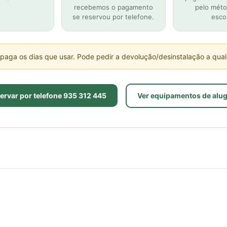
recebemos o pagamento
pelo méto
A capa do colchão é higieni
se reservou por telefone.
esco
A AmparoCare substitui sempre
utilizadores. Cada cliente rec
Como funciona o cancelame
paga os dias que usar. Pode pedir a devolução/desinstalação a qua
Pode cancelar no próprio dia.
efetivamente utilizados.
ervar por telefone 935 312 445
Ver equipamentos de alu
É compatível com a Cama Art
Sim. Disponível em Pack Cama 
Indicações
Prevenção de úlceras por pres
mais de 15h/dia. Dispositivo méd