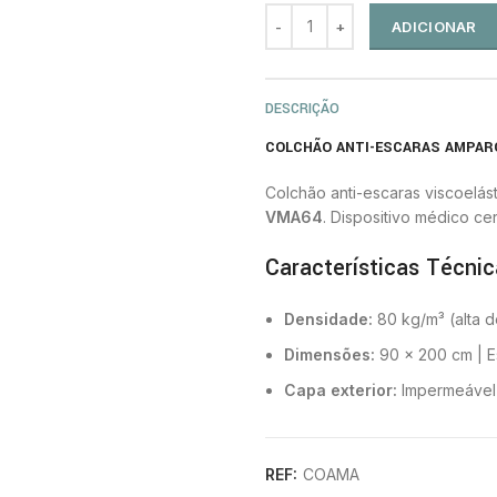
ADICIONAR
DESCRIÇÃO
COLCHÃO ANTI-ESCARAS AMPAR
Colchão anti-escaras viscoelá
VMA64
. Dispositivo médico cer
Características Técnic
Densidade:
80 kg/m³ (alta 
Dimensões:
90 × 200 cm | E
Capa exterior:
Impermeável 
Alívio integrado dos calca
Face inferior antiderrapan
REF:
COAMA