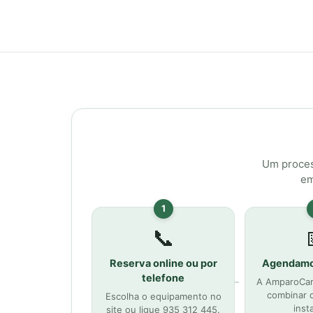
Um proces
em
1
📞
Reserva online ou por
Agendamo
telefone
A AmparoCare
combinar d
Escolha o equipamento no
inst
site ou ligue 935 312 445.