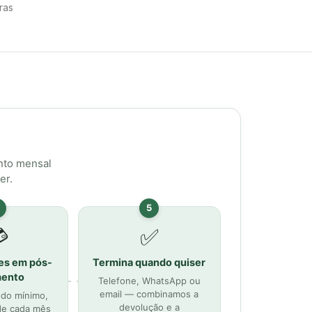
ras
re a capa do colchão
entre utilizadores — nunca reutiliza
ma
capa nova
, garantindo os mais elevados padrões de
:
1 mês
go no momento da encomenda)
nto mensal
er.
ento (faturados no final de cada mês)
r no próprio dia — são cobrados apenas os dias utilizados
5

✅
tropolitana de Lisboa
es em pós-
Termina quando quiser
tropolitana de Lisboa (outras zonas sujeitas a custo)
ento
Telefone, WhatsApp ou
email — combinamos a
odo mínimo,
devolução e a
de cada mês