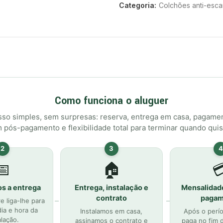
Higiene Garantida
Categoria:
Colchões anti-esca
A AmparoCare
substitui semp
capas. Cada cliente recebe u
higiene.
Condições de Aluguer
Período mínimo de aluguer
Como funciona o aluguer
1.º mês:
pré-pagamento (pa
so simples, sem surpresas: reserva, entrega em casa, pagame
 pós-pagamento e flexibilidade total para terminar quando quis
Meses seguintes:
pós-pagam
Cancelamento:
pode cancela
2
3
4
além do período mínimo
📅
🏠

Entrega:
gratuita na Zona Me
s a entrega
Entrega, instalação e
Mensalidad
Recolha:
gratuita na Zona Me
contrato
pagam
 liga-lhe para
Perguntas Frequentes
ia e hora da
Instalamos em casa,
Após o perí
alação.
assinamos o contrato e
paga no fim 