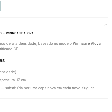
O — WINNCARE ALOVA
stico de alta densidade, baseado no modelo
Winncare Alova
tificado CE.
as
densidade)
spessura: 17 cm
— substituída por uma capa nova em cada novo aluguer
nhares
te