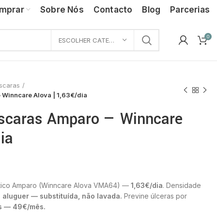
mprar
Sobre Nós
Contacto
Blog
Parcerias
0
ESCOLHER CATEGORIA
scaras
Winncare Alova | 1,63€/dia
Escaras Amparo — Winncare
ia
ástico Amparo (Winncare Alova VMA64) —
1,63€/dia
. Densidade
aluguer — substituída, não lavada.
Previne úlceras por
ês — 49€/mês.