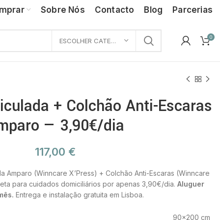
mprar
Sobre Nós
Contacto
Blog
Parcerias
0
ESCOLHER CATEGORIA
iculada + Colchão Anti-Escaras
mparo — 3,90€/dia
117,00
€
da Amparo (Winncare X’Press) + Colchão Anti-Escaras (Winncare
eta para cuidados domiciliários por apenas 3,90€/dia.
Aluguer
mês.
Entrega e instalação gratuita em Lisboa.
90×200 cm