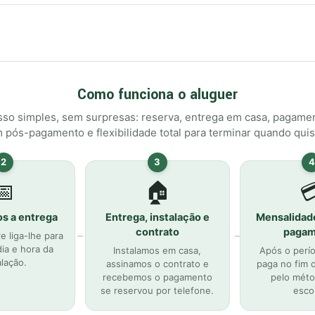
Período mínimo de aluguer
1.º mês:
pré-pagamento (pa
Meses seguintes:
pós-pagam
Como funciona o aluguer
Cancelamento:
pode cancela
além do período mínimo
so simples, sem surpresas: reserva, entrega em casa, pagame
Entrega:
gratuita na Zona Me
 pós-pagamento e flexibilidade total para terminar quando quis
Recolha:
gratuita na Zona Me
2
3
4
Perguntas Frequentes
📅
🏠

s a entrega
Entrega, instalação e
Qual o período mínimo de al
Mensalidad
contrato
pagam
O período mínimo é de 1 mês. O
 liga-lhe para
faturação é em pós-pagamento
ia e hora da
Instalamos em casa,
Após o perí
alação.
assinamos o contrato e
paga no fim 
recebemos o pagamento
Como funciona o cancelame
pelo méto
se reservou por telefone.
esco
Pode cancelar no próprio dia, 
cobrados apenas os dias efetiv