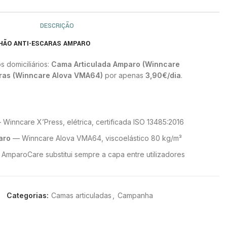
DESCRIÇÃO
HÃO ANTI-ESCARAS AMPARO
 domiciliários:
Cama Articulada Amparo (Winncare
ras (Winncare Alova VMA64)
por apenas
3,90€/dia
.
Winncare X’Press, elétrica, certificada ISO 13485:2016
aro
— Winncare Alova VMA64, viscoelástico 80 kg/m³
AmparoCare substitui sempre a capa entre utilizadores
ita
na Zona Metropolitana de Lisboa
Categorias:
Camas articuladas
,
Campanha
incluído