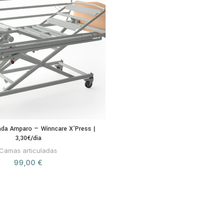
ada Amparo — Winncare X’Press |
3,30€/dia
Camas articuladas
99,00
€