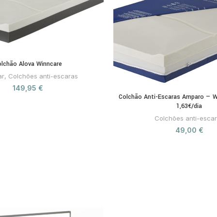
Dispositivos médicos certifica
Dispositivo médico classe I, Dir
lchão Alova Winncare
ar
,
Colchões anti-escaras
149,95
€
Colchão Anti-Escaras Amparo — Wi
1,63€/dia
Colchões anti-esca
49,00
€