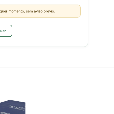
zada?
lquer momento, sem aviso prévio.
a capa do colchão entre utilizadores — nunca reutiliza capas.
nova.
 incluídas?
guer
itas na Zona Metropolitana de Lisboa. Para outras zonas,
na Metropolitana de Lisboa. Para outras zonas, poderá haver
ssura 17 cm