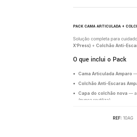
PACK CAMA ARTICULADA + COLC
Solução completa para cuidados
X’Press)
+
Colchão Anti-Esca
O que inclui o Pack
Cama Articulada Amparo
— 
Colchão Anti-Escaras Amp
Capa do colchão nova
— a 
(nunca reutiliza)
Entrega e instalação gratu
REF:
10AG
Resguardo hospitalar novo
Condições de Aluguer