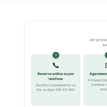
Um proces
em
1
📞
Reserva online ou por
Agendamo
telefone
A AmparoCare
combinar d
Escolha o equipamento no
inst
site ou ligue 935 312 445.