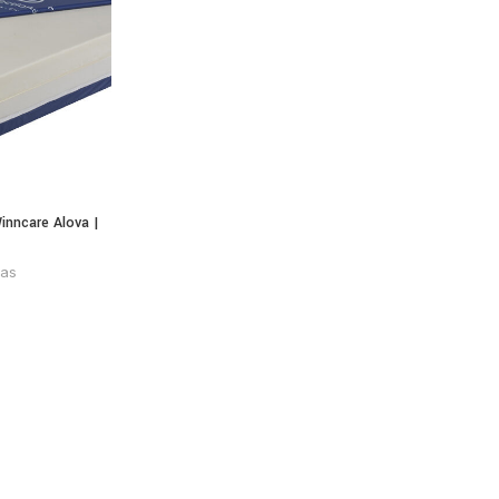
dos CE. Cama: ISO 13485:2016 | Norma CEI 60601-2-52. Colchão:
etiva 93/42/CEE.
nncare Alova |
ras