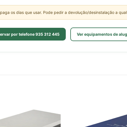
A capa do colchão é higieni
paga os dias que usar. Pode pedir a devolução/desinstalação a qua
A AmparoCare substitui sempre 
Cada cliente recebe uma capa 
A entrega e instalação estão
ervar por telefone 935 312 445
Ver equipamentos de alu
Sim, entrega e instalação gratu
contacte-nos.
A recolha é gratuita?
Sim, a recolha é gratuita na Zo
custo adicional.
Dimensões
Cama: 90 × 200 cm
Colchão: 90 × 200 cm, espe
Certificações