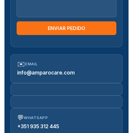
ENVIAR PEDIDO
✉️
EMAIL
info@amparocare.com
💬
WHATSAPP
+351 935 312 445