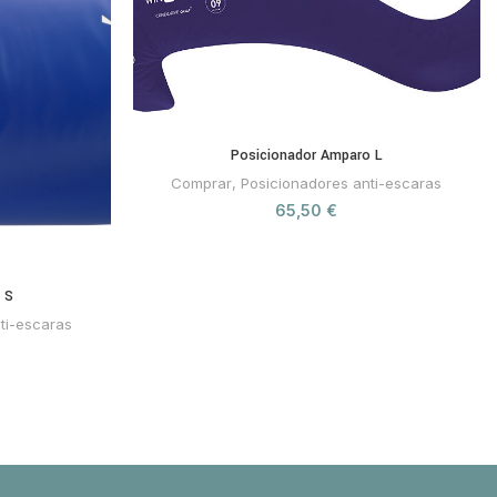
Posicionador Amparo L
Comprar
,
Posicionadores anti-escaras
65,50
€
 S
ti-escaras