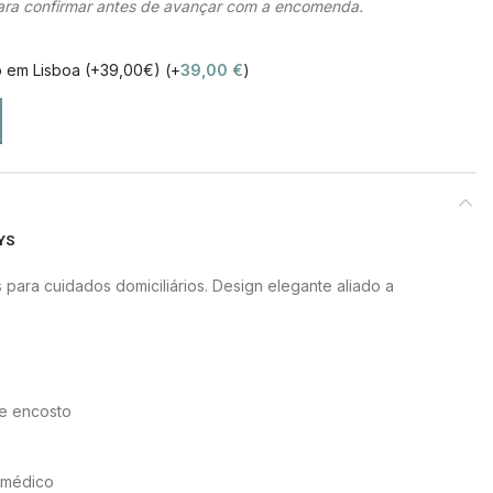
ra confirmar antes de avançar com a encomenda.
o em Lisboa (+39,00€) (+
39,00
€
)
YS
ara cuidados domiciliários. Design elegante aliado a
 e encosto
o médico