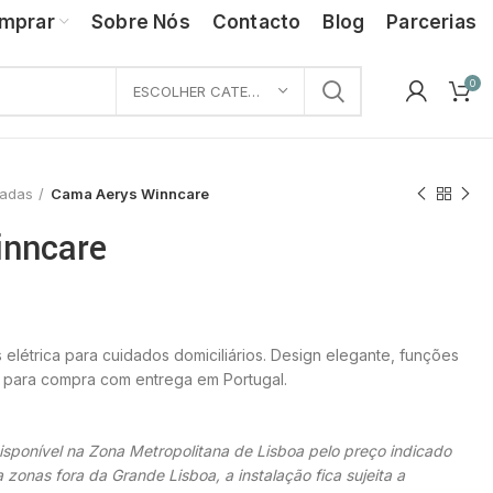
mprar
Sobre Nós
Contacto
Blog
Parcerias
0
ESCOLHER CATEGORIA
ladas
Cama Aerys Winncare
inncare
létrica para cuidados domiciliários. Design elegante, funções
l para compra com entrega em Portugal.
disponível na Zona Metropolitana de Lisboa pelo preço indicado
 zonas fora da Grande Lisboa, a instalação fica sujeita a