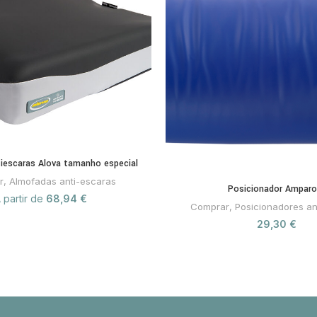
iescaras Alova tamanho especial
r
,
Almofadas anti-escaras
Posicionador Amparo
 partir de
68,94
€
Comprar
,
Posicionadores an
29,30
€