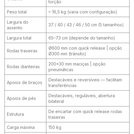
torção
Peso total
≈ 16,5 kg (varia com configuração)
Largura do
37 / 40 / 43 / 46 / 50 cm (5 tamanhos)
assento
Largura total
65–73 cm (depende do tamanho)
Ø600 mm com quick release | opção
Rodas traseiras
Ø300 mm (trânsito)
200×30 mm maciças | opção
Rodas dianteiras
pneumáticas
Destacáveis e reversíveis — facilitam
Apoios de braços
transferências
Destacáveis, reguláveis, abertura
Apoios de pés
bilateral
De encartar com quick release rodas
Estrutura
traseiras
Carga máxima
150 kg