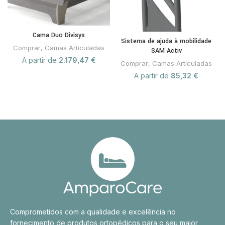
Cama Duo Divisys
Sistema de ajuda à mobilidade
Comprar
,
Camas Articuladas
SAM Activ
A partir de
2.179,47
€
Comprar
,
Camas Articuladas
A partir de
85,32
€
Comprometidos com a qualidade e excelência no
fornecimento de produtos ortopédicos para o seu maior