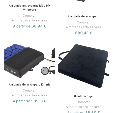
Almofada antiescaras Iskio BM
Winncare
Comprar
,
Almofada de ar Amparo
Almofadas anti-escaras
Comprar
,
A partir de
68,94
€
Almofadas anti-escaras
689,43
€
Almofada de ar Amparo Kineris
Comprar
,
Almofadas anti-escaras
Almofada Sigel
A partir de
585,15
€
Comprar
,
Almofadas anti-escaras
A partir de
58,60
€