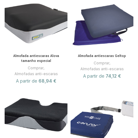
Almofada antiescaras Alova
Almofada antiescaras Geltop
tamanho especial
Comprar
,
Comprar
,
Almofadas anti-escaras
Almofadas anti-escaras
A partir de
74,12
€
A partir de
68,94
€