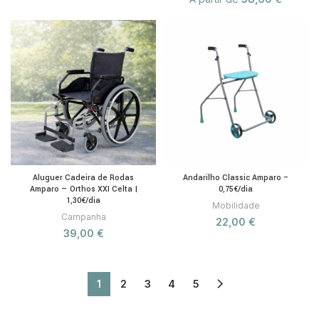
Aluguer Cadeira de Rodas
Andarilho Classic Amparo –
Amparo — Orthos XXI Celta |
0,75€/dia
1,30€/dia
Mobilidade
Campanha
22,00
€
39,00
€
1
2
3
4
5