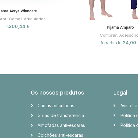
Cama Aerys Winncare
rar
,
Camas Articuladas
1.300,44
€
Pijama Amparo
Comprar
,
Acessóri
A partir de
34,00
Os nossos produtos
Legal
Camas articuladas
Aviso Le
Gruas de transferência
Política
Almofadas anti-escaras
Política
Colchões anti-escaras