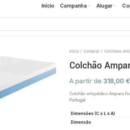
Início
Campanha
Alugar
Co
Início
Comprar
Colchões ant
Colchão Ampa
A partir de
318,00
€
Colchão ortopédico Amparo For
Portugal.
Dimensões (C x L x A)
Dimensão