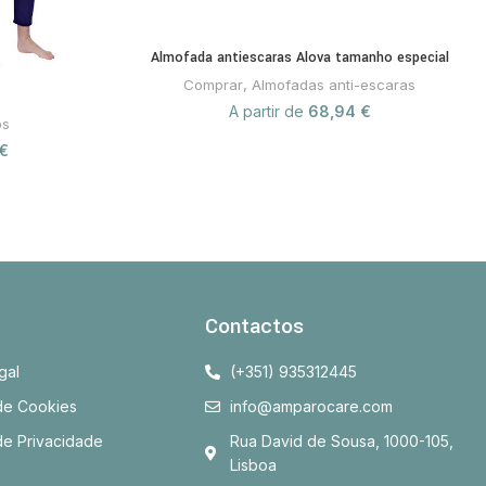
Almofada antiescaras Alova tamanho especial
Comprar
,
Almofadas anti-escaras
A partir de
68,94
€
os
€
Contactos
gal
(+351) 935312445
 de Cookies
info@amparocare.com
 de Privacidade
Rua David de Sousa, 1000-105,
Lisboa