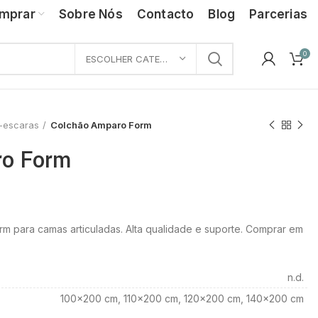
mprar
Sobre Nós
Contacto
Blog
Parcerias
0
ESCOLHER CATEGORIA
i-escaras
Colchão Amparo Form
ro Form
m para camas articuladas. Alta qualidade e suporte. Comprar em
n.d.
100×200 cm, 110×200 cm, 120×200 cm, 140×200 cm